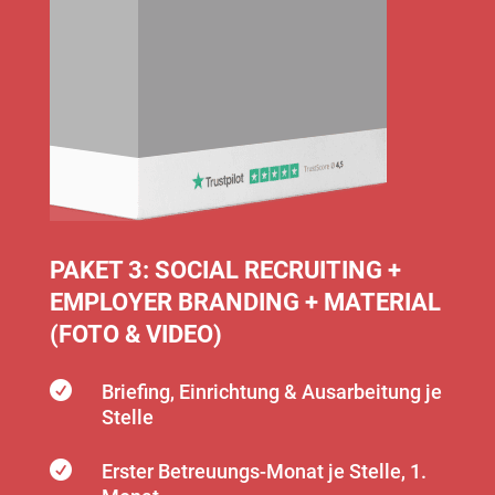
PAKET 3: SOCIAL RECRUITING +
EMPLOYER BRANDING + MATERIAL
(FOTO & VIDEO)

Briefing, Einrichtung & Ausarbeitung je
Stelle

Erster Betreuungs-Monat je Stelle, 1.