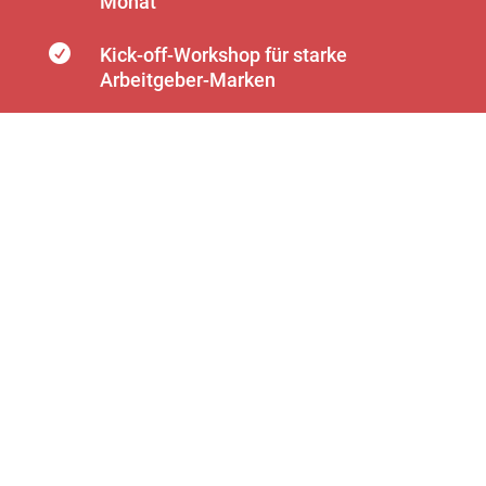
Monat

Kick-off-Workshop für starke
Arbeitgeber-Marken

Recruiting-Kampagne
mit Leitidee & Entwicklung des roten
Fadens für verschiedene Stellen
nutzbar, inkl. Briefing, Einrichtung &
Ausarbeitung der ersten Stelle

Foto- und Videomaterial je Stelle

(optional) Folgemonate je Stelle je
Monat
1.800 € (für 3 Monate empfohlen)

4.500 €
je weitere Stelle Einrichtung,
Ausarbeitung, 1 Monat Betreuung