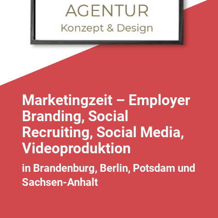
Marketingzeit – Employer
Branding, Social
Recruiting, Social Media,
Videoproduktion
in Brandenburg, Berlin, Potsdam und
Sachsen-Anhalt